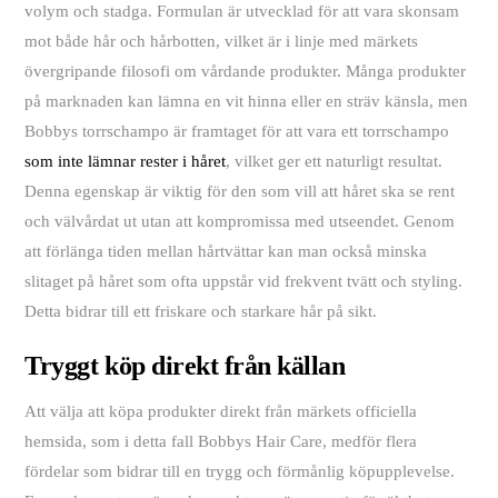
volym och stadga. Formulan är utvecklad för att vara skonsam
mot både hår och hårbotten, vilket är i linje med märkets
övergripande filosofi om vårdande produkter. Många produkter
på marknaden kan lämna en vit hinna eller en sträv känsla, men
Bobbys torrschampo är framtaget för att vara ett torrschampo
som inte lämnar rester i håret
, vilket ger ett naturligt resultat.
Denna egenskap är viktig för den som vill att håret ska se rent
och välvårdat ut utan att kompromissa med utseendet. Genom
att förlänga tiden mellan hårtvättar kan man också minska
slitaget på håret som ofta uppstår vid frekvent tvätt och styling.
Detta bidrar till ett friskare och starkare hår på sikt.
Tryggt köp direkt från källan
Att välja att köpa produkter direkt från märkets officiella
hemsida, som i detta fall Bobbys Hair Care, medför flera
fördelar som bidrar till en trygg och förmånlig köpupplevelse.