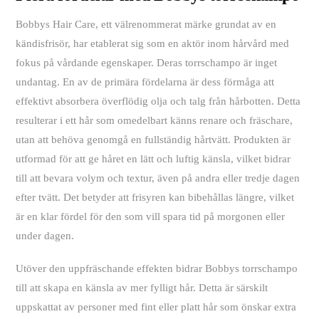
Bobbys Hair Care, ett välrenommerat märke grundat av en
kändisfrisör, har etablerat sig som en aktör inom hårvård med
fokus på vårdande egenskaper. Deras torrschampo är inget
undantag. En av de primära fördelarna är dess förmåga att
effektivt absorbera överflödig olja och talg från hårbotten. Detta
resulterar i ett hår som omedelbart känns renare och fräschare,
utan att behöva genomgå en fullständig hårtvätt. Produkten är
utformad för att ge håret en lätt och luftig känsla, vilket bidrar
till att bevara volym och textur, även på andra eller tredje dagen
efter tvätt. Det betyder att frisyren kan bibehållas längre, vilket
är en klar fördel för den som vill spara tid på morgonen eller
under dagen.
Utöver den uppfräschande effekten bidrar Bobbys torrschampo
till att skapa en känsla av mer fylligt hår. Detta är särskilt
uppskattat av personer med fint eller platt hår som önskar extra