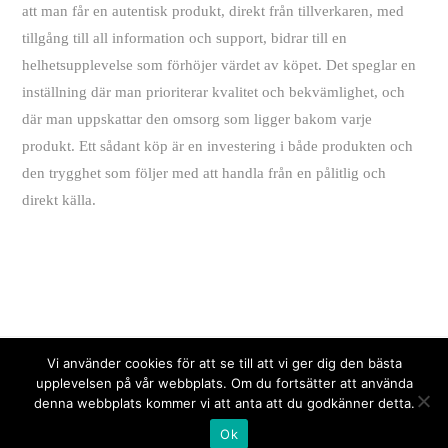
att man får en autentisk produkt, direkt från tillverkaren, med
tillgång till all information och support, bidrar till en
helhetsupplevelse som förhöjer värdet av köpet. Det speglar en
inställning där man prioriterar kvalitet och bekvämlighet, och
där man uppskattar den omsorg som ligger bakom varje
produkt. Ett sådant köp är en investering i både produkten och
den trygghet som följer med att handla från en pålitlig och
direkt källa.
Vi använder cookies för att se till att vi ger dig den bästa
21DIAMONDS.SE
upplevelsen på vår webbplats. Om du fortsätter att använda
denna webbplats kommer vi att anta att du godkänner detta.
Ok