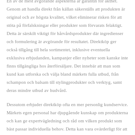
En av de mest avgörande aspekterna är garantin för äkthet.
Genom att handla direkt från källan säkerställs att produkten är
original och av högsta kvalitet, vilket eliminerar risken för att
stöta på förfalskningar eller produkter som förvarats felaktigt.
Detta är särskilt viktigt för hårvårdsprodukter där ingredienser
och formulering är avgörande för resultatet. Direktköp ger
också tillgång till hela sortimentet, inklusive eventuella
exklusiva erbjudanden, kampanjer eller nyheter som kanske inte
finns tillgängliga hos återförsäljare. Det innebär att man som
kund kan utforska och välja bland märkets fulla utbud, från
schampon och balsam till stylingprodukter och verktyg, samt
deras mindre utbud av hudvård.
Dessutom erbjuder direktköp ofta en mer personlig kundservice.
Märkets egen personal har djupgående kunskap om produkterna
och kan ge expertvägledning och råd om vilken produkt som
bäst passar individuella behov. Detta kan vara ovärderligt för att