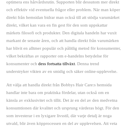
optimera ens hårvårdsrutin. Supporten blir dessutom mer direkt
och effektiv vid eventuella frågor eller problem. När man köper
direkt från hemsidan bidrar man också till att stödja varumärket
direkt, vilket kan vara en fin gest för den som uppskattar
märkets filosofi och produkter. Den digitala handeln har vuxit
markant de senaste åren, och att handla direkt från varumärken
har blivit en alltmer populär och pålitlig metod för konsumenter,
vilket bekräftas av rapporter om e-handelns betydelse för
konsumenter och
dess fortsatta tillväxt
. Denna trend
understryker vikten av en smidig och säker online-upplevelse.
Att välja att handla direkt från Bobbys Hair Care:s hemsida
handlar inte bara om praktiska fördelar, utan också om en
känsla av exklusivitet och tillit. Det är en del av den medvetna
konsumtionen där kvalitet och ursprung värderas högt. För den
som investerar i en lyxigare livsstil, där varje detalj är noga
utvald, blir även köpprocessen en del av upplevelsen. Att veta