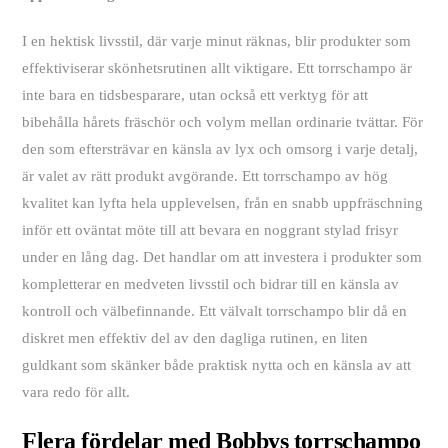
I en hektisk livsstil, där varje minut räknas, blir produkter som
effektiviserar skönhetsrutinen allt viktigare. Ett torrschampo är
inte bara en tidsbesparare, utan också ett verktyg för att
bibehålla hårets fräschör och volym mellan ordinarie tvättar. För
den som eftersträvar en känsla av lyx och omsorg i varje detalj,
är valet av rätt produkt avgörande. Ett torrschampo av hög
kvalitet kan lyfta hela upplevelsen, från en snabb uppfräschning
inför ett oväntat möte till att bevara en noggrant stylad frisyr
under en lång dag. Det handlar om att investera i produkter som
kompletterar en medveten livsstil och bidrar till en känsla av
kontroll och välbefinnande. Ett välvalt torrschampo blir då en
diskret men effektiv del av den dagliga rutinen, en liten
guldkant som skänker både praktisk nytta och en känsla av att
vara redo för allt.
Flera fördelar med Bobbys torrschampo