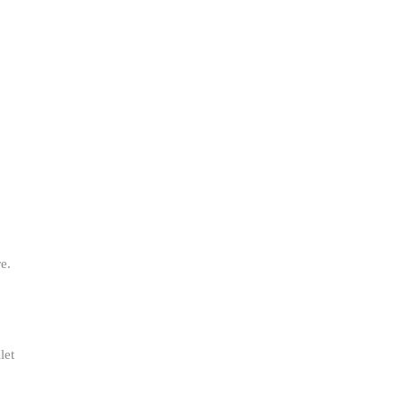
e.
let