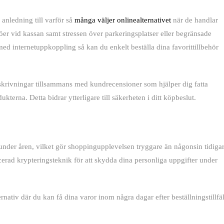
anledning till varför så
många väljer onlinealternativet
när de handlar
öer vid kassan samt stressen över parkeringsplatser eller begränsade
med internetuppkoppling så kan du enkelt beställa dina favorittillbehör
krivningar tillsammans med kundrecensioner som hjälper dig fatta
terna. Detta bidrar ytterligare till säkerheten i ditt köpbeslut.
 under åren, vilket gör shoppingupplevelsen tryggare än någonsin tidigar
erad krypteringsteknik för att skydda dina personliga uppgifter under
ativ där du kan få dina varor inom några dagar efter beställningstillfäl