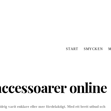
START
SMYCKEN
ccessoarer online
aldrig varit enklare eller mer fördelaktigt. Med ett brett utbud och