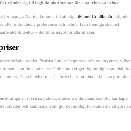
fler vänder sig till digitala plattformar för sina tekniska behov.
rhet för många. När det kommer till att köpa
iPhone 15 tillbehör
, erbjuder
s efter individuella preferenser och behov. Från trendiga skal och
martwatch-tillbehör – det finns något för alla smaker.
priser
oöverträffade urvalet. Fysiska butiker begränsas ofta av utrymme, vilket
ortiment som finns på nätet. Onlinebutiker ger dig möjlighet att bläddra
a hemmet. Detta innebär också större chans att hitta exklusiva produkter
nskraftiga än i fysiska butiker, eftersom onlinehandlare ofta har lägre
det rabatter och kampanjer som gör det möjligt för kunderna att göra ä