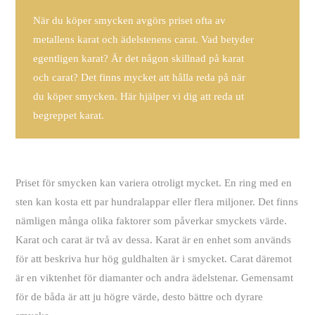
När du köper smycken avgörs priset ofta av
metallens karat och ädelstenens carat. Vad betyder
egentligen karat? Är det någon skillnad på karat
och carat? Det finns mycket att hålla reda på när
du köper smycken. Här hjälper vi dig att reda ut
begreppet karat.
Priset för smycken kan variera otroligt mycket. En ring med en
sten kan kosta ett par hundralappar eller flera miljoner. Det finns
nämligen många olika faktorer som påverkar smyckets värde.
Karat och carat är två av dessa. Karat är en enhet som används
för att beskriva hur hög guldhalten är i smycket. Carat däremot
är en viktenhet för diamanter och andra ädelstenar. Gemensamt
för de båda är att ju högre värde, desto bättre och dyrare