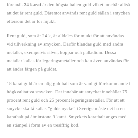
föremål.
24 karat
är den högsta halten guld vilket innebär alltså
att det är rent guld. Däremot används rent guld sällan i smycken
eftersom det är för mjukt.
Rent guld, som är 24 k, är alldeles för mjukt för att användas
vid tillverkning av smycken. Därför blandas guld med andra
metaller, exempelvis silver, koppar och palladium. Dessa
metaller kallas för legeringsmetaller och kan även användas för
att ändra färgen på guldet.
18 karat guld är en hög guldhalt som är vanligt förekommande i
högkvalitativa smycken. Det innebär att smycket innehåller 75
procent rent guld och 25 procent legeringsmetaller. För att ett
smycke ska få kallas ”guldsmycke” i Sverige måste det ha en
karathalt på åtminstone 9 karat. Smyckets karathalt anges med
en stämpel i form av en tresiffrig kod.