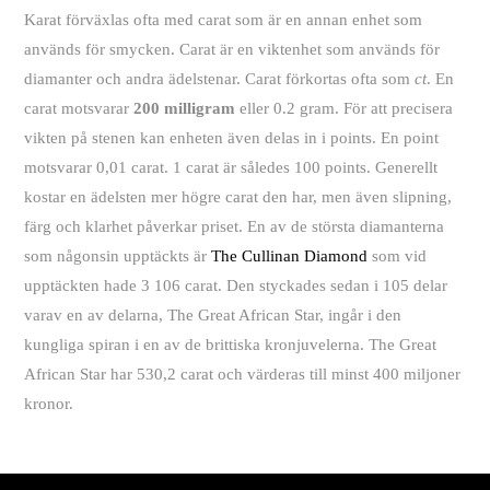
Karat förväxlas ofta med carat som är en annan enhet som
används för smycken. Carat är en viktenhet som används för
diamanter och andra ädelstenar. Carat förkortas ofta som
ct
. En
carat motsvarar
200 milligram
eller 0.2 gram. För att precisera
vikten på stenen kan enheten även delas in i points. En point
motsvarar 0,01 carat. 1 carat är således 100 points. Generellt
kostar en ädelsten mer högre carat den har, men även slipning,
färg och klarhet påverkar priset. En av de största diamanterna
som någonsin upptäckts är
The Cullinan Diamond
som vid
upptäckten hade 3 106 carat. Den styckades sedan i 105 delar
varav en av delarna, The Great African Star, ingår i den
kungliga spiran i en av de brittiska kronjuvelerna. The Great
African Star har 530,2 carat och värderas till minst 400 miljoner
kronor.