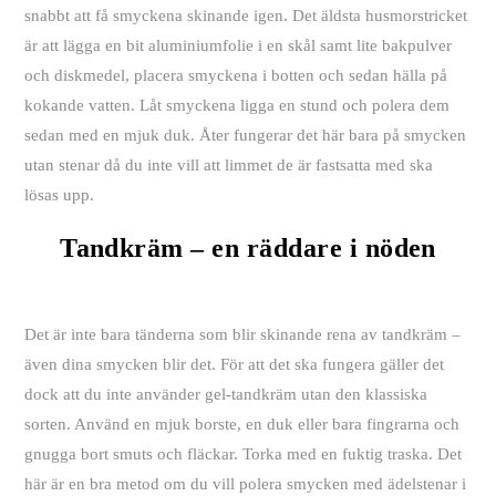
snabbt att få smyckena skinande igen. Det äldsta husmorstricket
är att lägga en bit aluminiumfolie i en skål samt lite bakpulver
och diskmedel, placera smyckena i botten och sedan hälla på
kokande vatten. Låt smyckena ligga en stund och polera dem
sedan med en mjuk duk. Åter fungerar det här bara på smycken
utan stenar då du inte vill att limmet de är fastsatta med ska
lösas upp.
Tandkräm – en räddare i nöden
Det är inte bara tänderna som blir skinande rena av tandkräm –
även dina smycken blir det. För att det ska fungera gäller det
dock att du inte använder gel-tandkräm utan den klassiska
sorten. Använd en mjuk borste, en duk eller bara fingrarna och
gnugga bort smuts och fläckar. Torka med en fuktig traska. Det
här är en bra metod om du vill polera smycken med ädelstenar i