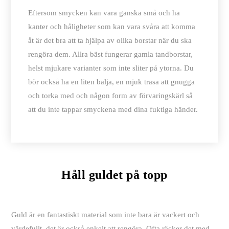
Eftersom smycken kan vara ganska små och ha
kanter och håligheter som kan vara svåra att komma
åt är det bra att ta hjälpa av olika borstar när du ska
rengöra dem. Allra bäst fungerar gamla tandborstar,
helst mjukare varianter som inte sliter på ytorna. Du
bör också ha en liten balja, en mjuk trasa att gnugga
och torka med och någon form av förvaringskärl så
att du inte tappar smyckena med dina fuktiga händer.
Håll guldet på topp
Guld är en fantastiskt material som inte bara är vackert och
värdefullt, det är också enkelt att rengöra. Ofta räcker det med