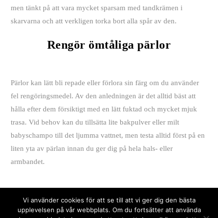
men tänkt på att vara mycket sparsam med tandkrämen i
skarvarna och att verkligen torka bort alla spår av den.
Rengör ömtåliga pärlor
Pärlor kan lätt bli repade eller förlora sin färg om du använder
fel rengöringsmedel. Av den anledningen är det alltid bäst att
hålla efter dem försiktigt med en lätt fuktad och mycket mjuk
trasa. Vid behov kan du tillsätta lite bakpulver eller milt
babyschampo till det ljumma vattnet, men testa alltid först på en
liten yta av pärlan innan du ger dig på hela hals- eller
armbandet.
Vi använder cookies för att se till att vi ger dig den bästa
21DIAMONDS.SE
upplevelsen på vår webbplats. Om du fortsätter att använda