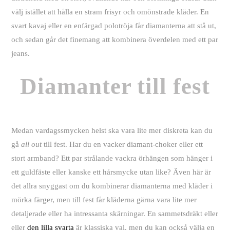
välj istället att hålla en stram frisyr och omönstrade kläder. En
svart kavaj eller en enfärgad polotröja får diamanterna att stå ut,
och sedan går det finemang att kombinera överdelen med ett par
jeans.
Diamanter till fest
Medan vardagssmycken helst ska vara lite mer diskreta kan du
gå
all out
till fest. Har du en vacker diamant-choker eller ett
stort armband? Ett par strålande vackra örhängen som hänger i
ett guldfäste eller kanske ett hårsmycke utan like? Även här är
det allra snyggast om du kombinerar diamanterna med kläder i
mörka färger, men till fest får kläderna gärna vara lite mer
detaljerade eller ha intressanta skärningar. En sammetsdräkt eller
eller
den lilla svarta
är klassiska val, men du kan också välja en